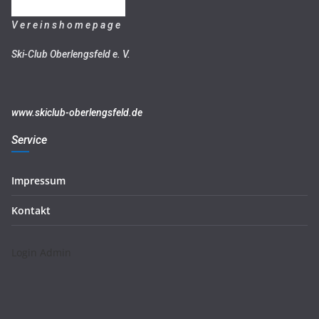
V e r e i n s h o m e p a g e
Ski-Club Oberlengsfeld e. V.
www.skiclub-oberlengsfeld.de
Service
Impressum
Kontakt
Login Admin