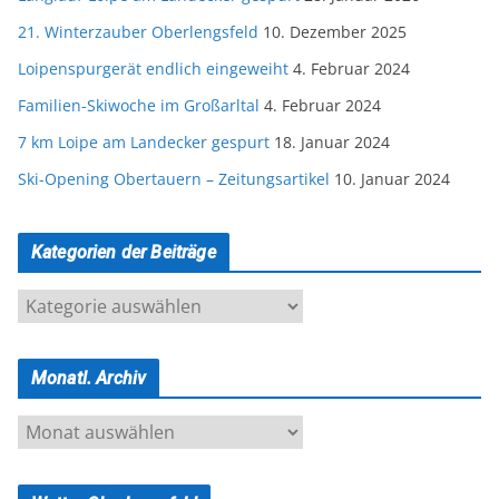
21. Winterzauber Oberlengsfeld
10. Dezember 2025
Loipenspurgerät endlich eingeweiht
4. Februar 2024
Familien-Skiwoche im Großarltal
4. Februar 2024
7 km Loipe am Landecker gespurt
18. Januar 2024
Ski-Opening Obertauern – Zeitungsartikel
10. Januar 2024
Kategorien der Beiträge
K
a
t
Monatl. Archiv
e
g
M
o
o
r
n
i