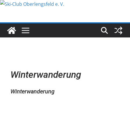
Zum
Inhalt
springen
Winterwanderung
Winterwanderung