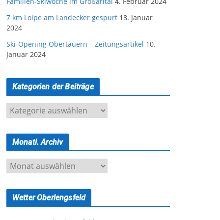
Familien-Skiwoche im Großarltal
4. Februar 2024
7 km Loipe am Landecker gespurt
18. Januar
2024
Ski-Opening Obertauern – Zeitungsartikel
10.
Januar 2024
Kategorien der Beiträge
K
a
t
Monatl. Archiv
e
g
M
o
o
r
n
i
Wetter Oberlengsfeld
a
e
t
n