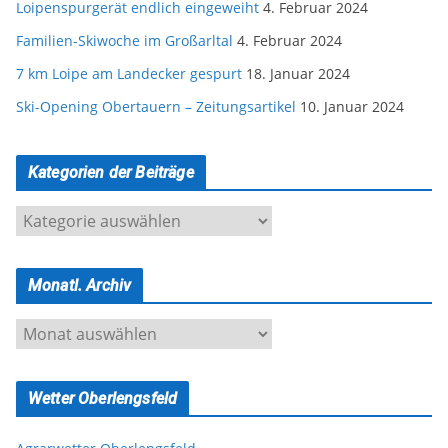
Loipenspurgerät endlich eingeweiht
4. Februar 2024
Familien-Skiwoche im Großarltal
4. Februar 2024
7 km Loipe am Landecker gespurt
18. Januar 2024
Ski-Opening Obertauern – Zeitungsartikel
10. Januar 2024
Kategorien der Beiträge
K
a
t
Monatl. Archiv
e
g
M
o
o
r
n
i
Wetter Oberlengsfeld
a
e
t
n