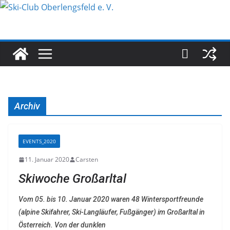
Zum
Inhalt
springen
Archiv
EVENTS_2020
11. Januar 2020
Carsten
Skiwoche Großarltal
Vom 05. bis 10. Januar 2020 waren 48 Wintersportfreunde
(alpine Skifahrer, Ski-Langläufer, Fußgänger) im Großarltal in
Österreich. Von der dunklen