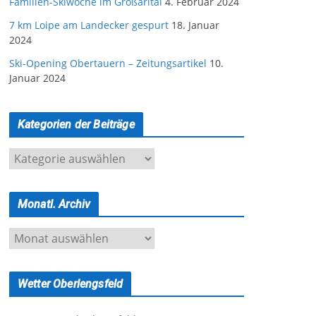
Familien-Skiwoche im Großarltal
4. Februar 2024
7 km Loipe am Landecker gespurt
18. Januar
2024
Ski-Opening Obertauern – Zeitungsartikel
10.
Januar 2024
Kategorien der Beiträge
K
a
t
Monatl. Archiv
e
g
M
o
o
r
n
i
Wetter Oberlengsfeld
a
e
t
n