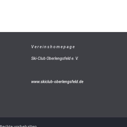
V e r e i n s h o m e p a g e
Ski-Club Oberlengsfeld e. V.
www.skiclub-oberlengsfeld.de
e Rechte vorbehalten.