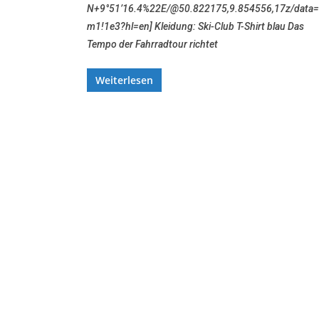
N+9°51’16.4%22E/@50.822175,9.854556,17z/data=
m1!1e3?hl=en] Kleidung: Ski-Club T-Shirt blau Das
Tempo der Fahrradtour richtet
Weiterlesen