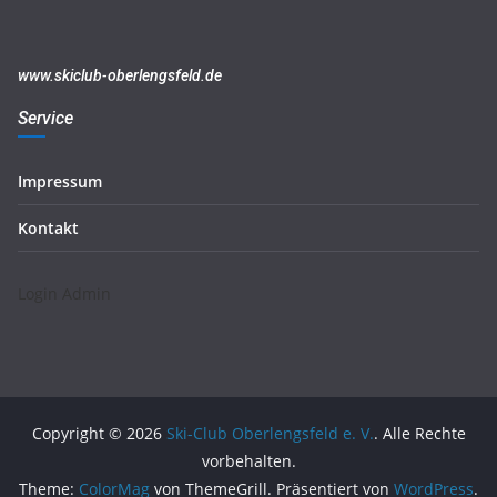
g
e
www.skiclub-oberlengsfeld.de
Service
Impressum
Kontakt
Login Admin
Copyright © 2026
Ski-Club Oberlengsfeld e. V.
. Alle Rechte
vorbehalten.
Theme:
ColorMag
von ThemeGrill. Präsentiert von
WordPress
.