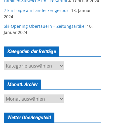
Familien-Skiwoche im Großarltal
4. Februar 2024
7 km Loipe am Landecker gespurt
18. Januar
2024
Ski-Opening Obertauern – Zeitungsartikel
10.
Januar 2024
Kategorien der Beiträge
K
a
t
Monatl. Archiv
e
g
M
o
o
r
n
i
Wetter Oberlengsfeld
a
e
t
n