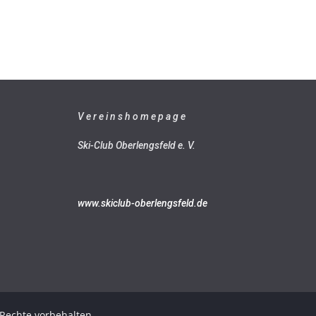
V e r e i n s h o m e p a g e
Ski-Club Oberlengsfeld e. V.
www.skiclub-oberlengsfeld.de
e Rechte vorbehalten.