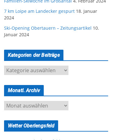
Familien-Skiwoche im Großarltal
4. Februar 2024
7 km Loipe am Landecker gespurt
18. Januar
2024
Ski-Opening Obertauern – Zeitungsartikel
10.
Januar 2024
Kategorien der Beiträge
K
a
t
Monatl. Archiv
e
g
M
o
o
r
n
i
Wetter Oberlengsfeld
a
e
t
n