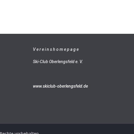
V e r e i n s h o m e p a g e
Ski-Club Oberlengsfeld e. V.
www.skiclub-oberlengsfeld.de
e Rechte vorbehalten.