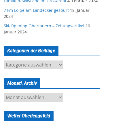
Familien-Skiwoche im Großarltal
4. Februar 2024
7 km Loipe am Landecker gespurt
18. Januar
2024
Ski-Opening Obertauern – Zeitungsartikel
10.
Januar 2024
Kategorien der Beiträge
K
a
t
Monatl. Archiv
e
g
M
o
o
r
n
i
Wetter Oberlengsfeld
a
e
t
n