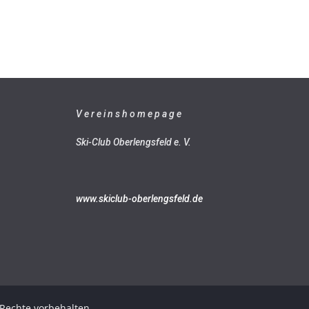
V e r e i n s h o m e p a g e
Ski-Club Oberlengsfeld e. V.
www.skiclub-oberlengsfeld.de
e Rechte vorbehalten.